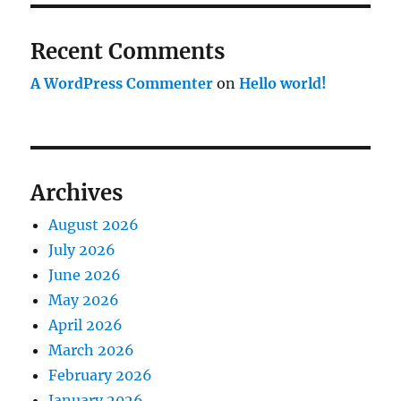
Recent Comments
A WordPress Commenter
on
Hello world!
Archives
August 2026
July 2026
June 2026
May 2026
April 2026
March 2026
February 2026
January 2026