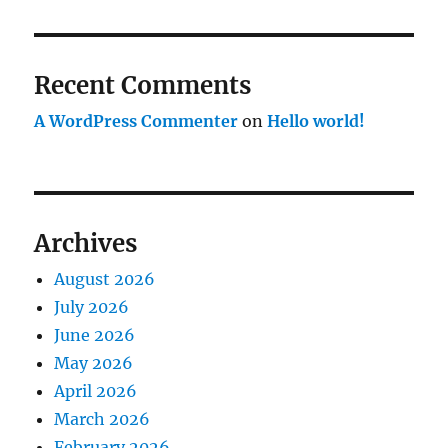
Recent Comments
A WordPress Commenter
on
Hello world!
Archives
August 2026
July 2026
June 2026
May 2026
April 2026
March 2026
February 2026