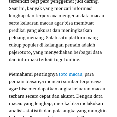
tersendiri bagi para penggemar judi daring.
Saat ini, banyak yang mencari informasi
lengkap dan terpercaya mengenai data macau
serta keluaran macau agar bisa membuat
prediksi yang akurat dan meningkatkan
peluang menang. Salah satu platform yang
cukup populer di kalangan pemain adalah
pajerototo, yang menyediakan berbagai data
dan informasi terkait togel online.
Memahami pentingnya
toto macau
, para
pemain biasanya mencari sumber terpercaya
agar bisa mendapatkan angka keluaran macau
terbaru secara cepat dan akurat. Dengan data
macau yang lengkap, mereka bisa melakukan
analisis statistik dan pola angka yang mungkin