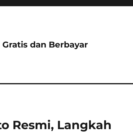
 Gratis dan Berbayar
to Resmi, Langkah