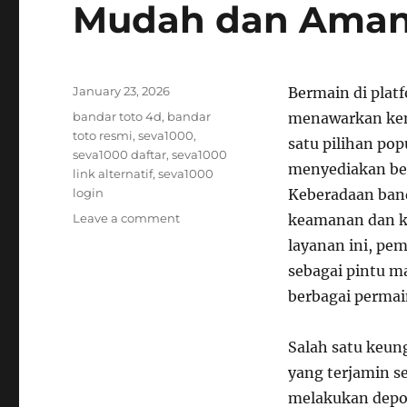
Mudah dan Ama
Posted
January 23, 2026
Bermain di plat
on
Tags
bandar toto 4d
,
bandar
menawarkan kem
toto resmi
,
seva1000
,
satu pilihan pop
seva1000 daftar
,
seva1000
menyediakan ber
link alternatif
,
seva1000
login
Keberadaan band
on
Leave a comment
keamanan dan k
Daftar
layanan ini, pe
Bandar
sebagai pintu m
Toto
Resmi,
berbagai permain
Langkah
Mudah
Salah satu keun
dan
Aman
yang terjamin s
melakukan depo