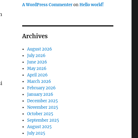
A WordPress Commenter
on
Hello world!
m
Archives
August 2026
July 2026
June 2026
May 2026
April 2026
March 2026
i
February 2026
January 2026
December 2025
November 2025
October 2025
September 2025
August 2025
July 2025