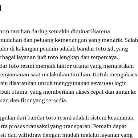
n
form taruhan daring semakin diminati karena
udahan dan peluang kemenangan yang menarik. Sala
uler di kalangan pemain adalah bandar toto 4d, yang
bagai layanan judi toto lengkap dan terpercaya.
ar toto resmi menjadi faktor utama yang memastikan
enyamanan saat melakukan taruhan. Untuk mengakses
main disarankan untuk menggunakan seva1000 login
asuk utama, yang memberikan akses cepat dan aman ke
an dan fitur yang tersedia.
ggulan dari bandar toto resmi adalah sistem keamanan
erta proses transaksi yang transparan. Pemain dapat
sit dan withdraw dengan mudah melalui layanan yang