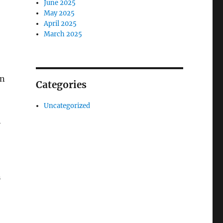
June 2025
May 2025
April 2025
March 2025
an
Categories
Uncategorized
h
n