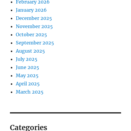
February 2026
January 2026
December 2025
November 2025
October 2025
September 2025
August 2025
July 2025
June 2025
May 2025
April 2025
March 2025
Categories