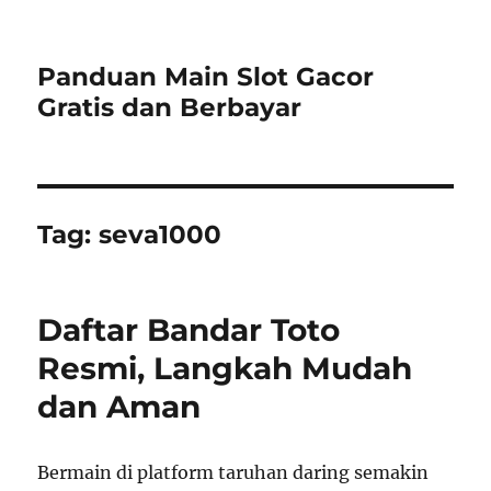
Panduan Main Slot Gacor
Gratis dan Berbayar
Tag:
seva1000
Daftar Bandar Toto
Resmi, Langkah Mudah
dan Aman
Bermain di platform taruhan daring semakin