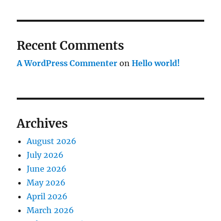
Recent Comments
A WordPress Commenter
on
Hello world!
Archives
August 2026
July 2026
June 2026
May 2026
April 2026
March 2026