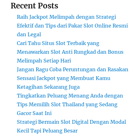
Recent Posts
Raih Jackpot Melimpah dengan Strategi
Efektif dan Tips dari Pakar Slot Online Resmi
dan Legal
Cari Tahu Situs Slot Terbaik yang
Menawarkan Slot Anti Rungkad dan Bonus
Melimpah Setiap Hari
Jangan Ragu Coba Peruntungan dan Rasakan
Sensasi Jackpot yang Membuat Kamu
Ketagihan Sekarang Juga
Tingkatkan Peluang Menang Anda dengan
Tips Memilih Slot Thailand yang Sedang
Gacor Saat Ini
Strategi Bermain Slot Digital Dengan Modal
Kecil Tapi Peluang Besar