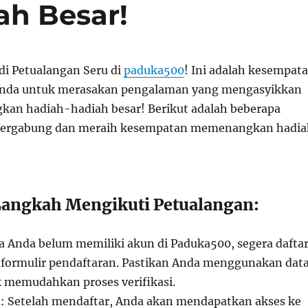
h Besar!
di Petualangan Seru di
paduka500
! Ini adalah kesempat
i Anda untuk merasakan pengalaman yang mengasyikkan
an hadiah-hadiah besar! Berikut adalah beberapa
bergabung dan meraih kesempatan memenangkan hadia
angkah Mengikuti Petualangan:
ka Anda belum memiliki akun di Paduka500, segera dafta
formulir pendaftaran. Pastikan Anda menggunakan dat
k memudahkan proses verifikasi.
n
: Setelah mendaftar, Anda akan mendapatkan akses ke