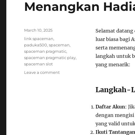
Menangkan Hadia
Posted
March 10, 2025
Selamat datang 
on
Tags
link spaceman
,
luar biasa bag
paduka500
,
spaceman
,
serta memenangk
spaceman pragmatic
,
langkah untuk 
spaceman pragmatic play
,
spaceman slot
yang menarik:
on
Leave a comment
Petualangan
Seru
Langkah-L
di
Paduka500:
Menangkan
Daftar Akun
: Ji
Hadiah
dengan mengisi 
Besar!
yang valid untu
Ikuti Tantanga