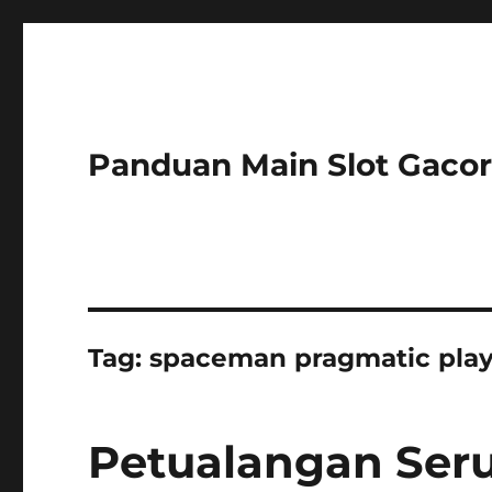
Panduan Main Slot Gacor
Tag:
spaceman pragmatic pla
Petualangan Seru