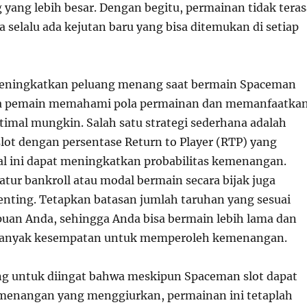
yang lebih besar. Dengan begitu, permainan tidak teras
 selalu ada kejutan baru yang bisa ditemukan di setiap
meningkatkan peluang menang saat bermain Spaceman
nya pemain memahami pola permainan dan memanfaatka
ptimal mungkin. Salah satu strategi sederhana adalah
lot dengan persentase Return to Player (RTP) yang
hal ini dapat meningkatkan probabilitas kemenangan.
atur bankroll atau modal bermain secara bijak juga
enting. Tetapkan batasan jumlah taruhan yang sesuai
an Anda, sehingga Anda bisa bermain lebih lama dan
 banyak kesempatan untuk memperoleh kemenangan.
g untuk diingat bahwa meskipun Spaceman slot dapat
enangan yang menggiurkan, permainan ini tetaplah