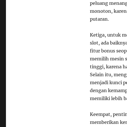
peluang menang 
monoton, karena
putaran.
Ketiga, untuk 
slot, ada baik
fitur bonus seo
memilih mesin s
tinggi, karena 
Selain itu, meng
menjadi kunci p
dengan kemampu
memiliki lebih
Keempat, pentin
memberikan kem