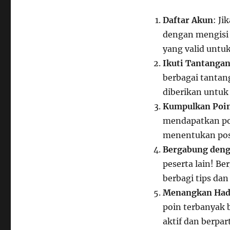
Paduka500:
Menangkan
Daftar Akun
: Ji
Hadiah
dengan mengisi 
Besar!
yang valid untu
Ikuti Tantanga
berbagai tantan
diberikan untuk
Kumpulkan Poi
mendapatkan poi
menentukan posi
Bergabung den
peserta lain! B
berbagi tips dan 
Menangkan Had
poin terbanyak 
aktif dan berpa