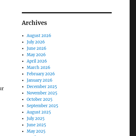
Archives
August 2026
July 2026
June 2026
May 2026
April 2026
March 2026
February 2026
January 2026
December 2025
ur
November 2025
October 2025
September 2025
August 2025
July 2025
June 2025
May 2025