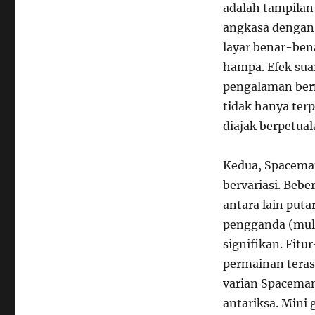
Menarik
adalah tampilan
angkasa dengan 
layar benar-ben
hampa. Efek sua
pengalaman berm
tidak hanya ter
diajak berpetua
Kedua, Spaceman
bervariasi. Bebe
antara lain putar
pengganda (mul
signifikan. Fit
permainan teras
varian Spaceman
antariksa. Mini