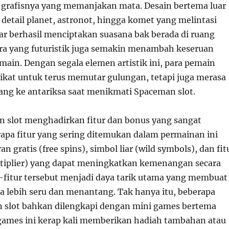
 grafisnya yang memanjakan mata. Desain bertema luar
detail planet, astronot, hingga komet yang melintasi
ar berhasil menciptakan suasana bak berada di ruang
ra yang futuristik juga semakin menambah keseruan
ain. Dengan segala elemen artistik ini, para pemain
pikat untuk terus memutar gulungan, tetapi juga merasa
lang ke antariksa saat menikmati Spaceman slot.
 slot menghadirkan fitur dan bonus yang sangat
rapa fitur yang sering ditemukan dalam permainan ini
an gratis (free spins), simbol liar (wild symbols), dan fit
tiplier) yang dapat meningkatkan kemenangan secara
ur-fitur tersebut menjadi daya tarik utama yang membuat
a lebih seru dan menantang. Tak hanya itu, beberapa
 slot bahkan dilengkapi dengan mini games bertema
 games ini kerap kali memberikan hadiah tambahan atau