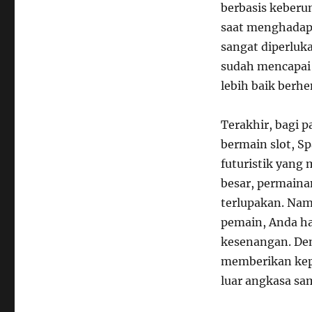
berbasis keberu
saat menghadapi
sangat diperluk
sudah mencapai 
lebih baik berhe
Terakhir, bagi 
bermain slot, S
futuristik yang 
besar, permaina
terlupakan. Nam
pemain, Anda ha
kesenangan. Den
memberikan kepu
luar angkasa s