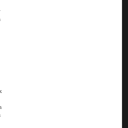
r
a
k
n
s