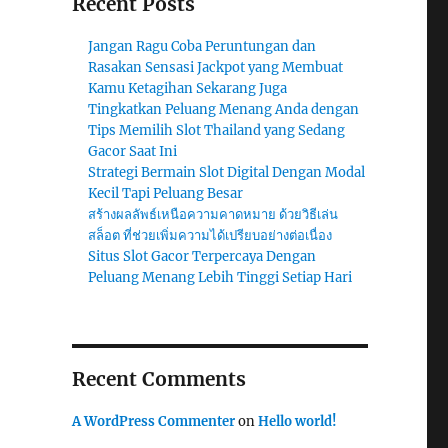
Recent Posts
Jangan Ragu Coba Peruntungan dan
Rasakan Sensasi Jackpot yang Membuat
Kamu Ketagihan Sekarang Juga
Tingkatkan Peluang Menang Anda dengan
Tips Memilih Slot Thailand yang Sedang
Gacor Saat Ini
Strategi Bermain Slot Digital Dengan Modal
Kecil Tapi Peluang Besar
สร้างผลลัพธ์เหนือความคาดหมาย ด้วยวิธีเล่น
สล็อต ที่ช่วยเพิ่มความได้เปรียบอย่างต่อเนื่อง
Situs Slot Gacor Terpercaya Dengan
Peluang Menang Lebih Tinggi Setiap Hari
Recent Comments
A WordPress Commenter
on
Hello world!