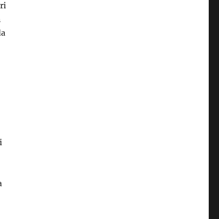
ri
n
da
i
a