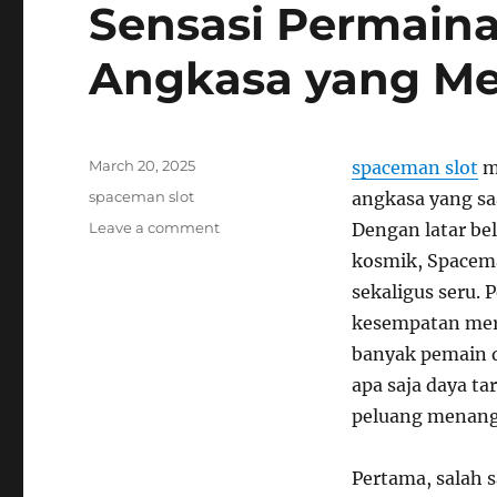
Sensasi Permain
Angkasa yang Me
Posted
March 20, 2025
spaceman slot
me
on
Tags
spaceman slot
angkasa yang saa
on
Leave a comment
Dengan latar be
Mengenal
kosmik, Spacem
Lebih
sekaligus seru.
Dekat
Spaceman
kesempatan mer
Slot:
banyak pemain d
Sensasi
apa saja daya t
Permainan
Bertema
peluang menang,
Luar
Angkasa
Pertama, salah 
yang