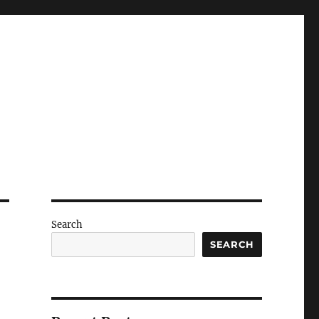
Search
SEARCH