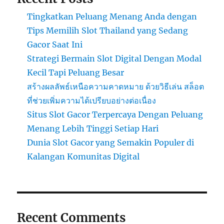
Tingkatkan Peluang Menang Anda dengan
Tips Memilih Slot Thailand yang Sedang
Gacor Saat Ini
Strategi Bermain Slot Digital Dengan Modal
Kecil Tapi Peluang Besar
สร้างผลลัพธ์เหนือความคาดหมาย ด้วยวิธีเล่น สล็อต
ที่ช่วยเพิ่มความได้เปรียบอย่างต่อเนื่อง
Situs Slot Gacor Terpercaya Dengan Peluang
Menang Lebih Tinggi Setiap Hari
Dunia Slot Gacor yang Semakin Populer di
Kalangan Komunitas Digital
Recent Comments