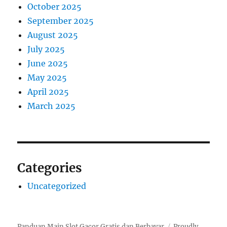
October 2025
September 2025
August 2025
July 2025
June 2025
May 2025
April 2025
March 2025
Categories
Uncategorized
Panduan Main Slot Gacor Gratis dan Berbayar
Proudly