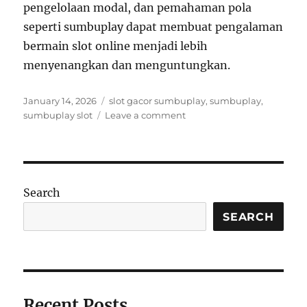
pengelolaan modal, dan pemahaman pola
seperti sumbuplay dapat membuat pengalaman
bermain slot online menjadi lebih
menyenangkan dan menguntungkan.
Posted
Tags
January 14, 2026
slot gacor sumbuplay
,
sumbuplay
,
on
on
sumbuplay slot
Leave a comment
Slot
Gacor
Andalan
untuk
Pemain
Search
yang
Ingin
SEARCH
Main
Serius
Recent Posts