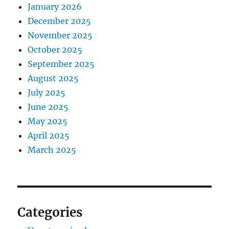
January 2026
December 2025
November 2025
October 2025
September 2025
August 2025
July 2025
June 2025
May 2025
April 2025
March 2025
Categories