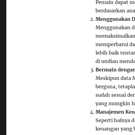
Pemain dapat me
berdasarkan anali
Menggunakan Da
Menggunakan da
memaksimalkan 
memperbarui da
lebih baik tent
di undian mend
Bermain dengan
Meskipun data 
berguna, tetapl
sudah sesuai den
yang mungkin h
Manajemen Keu
Seperti halnya 
keuangan yang b