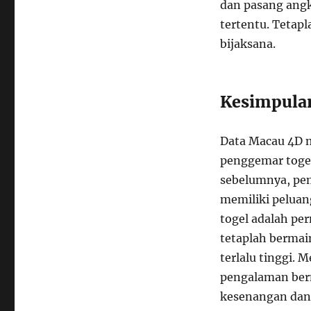
dan pasang angk
tertentu. Tetap
bijaksana.
Kesimpula
Data Macau 4D 
penggemar toge
sebelumnya, pem
memiliki peluan
togel adalah p
tetaplah bermai
terlalu tinggi.
pengalaman berm
kesenangan dan