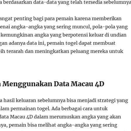
ya berdasarkan data-data yang telah tersedia sebelumnya
angat penting bagi para pemain karena memberikan
nai angka-angka yang sering muncul, pola-pola yang
a kemungkinan angka yang berpotensi keluar di undian
gan adanya data ini, pemain togel dapat membuat
ebih terarah dan meningkatkan peluang mereka untuk
a Menggunakan Data Macau 4D
 hasil keluaran sebelumnya bisa menjadi strategi yang
alam permainan togel. Ada berbagai cara untuk
ata Macau 4D dalam merumuskan angka yang akan
nya, pemain bisa melihat angka-angka yang sering