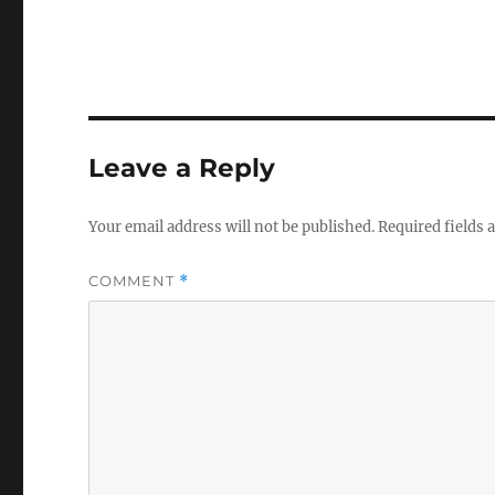
Leave a Reply
Your email address will not be published.
Required fields
COMMENT
*