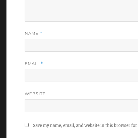
NAME
*
EMAIL
*
WEBSITE
Save my name, email, and website in this browser for