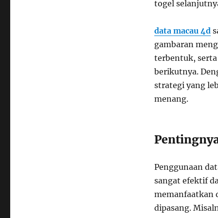
togel selanjutn
data macau 4d
s
gambaran menge
terbentuk, sert
berikutnya. Den
strategi yang l
menang.
Pentingny
Penggunaan data
sangat efektif d
memanfaatkan d
dipasang. Misal