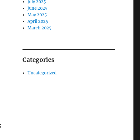
July 2025
June 2025
May 2025
April 2025
March 2025
Categories
Uncategorized
g