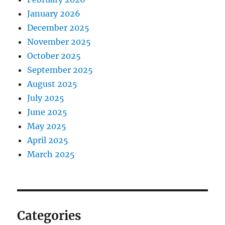
January 2026
December 2025
November 2025
October 2025
September 2025
August 2025
July 2025
June 2025
May 2025
April 2025
March 2025
Categories