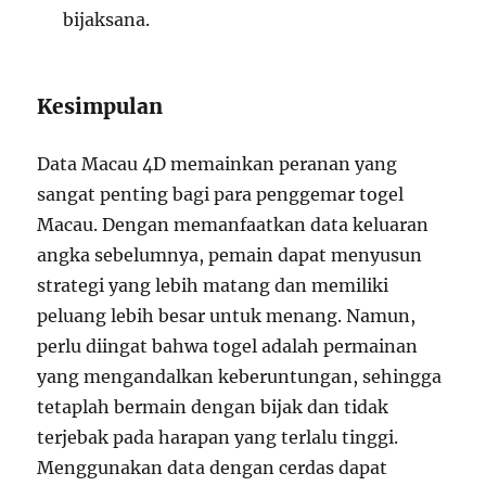
bijaksana.
Kesimpulan
Data Macau 4D memainkan peranan yang
sangat penting bagi para penggemar togel
Macau. Dengan memanfaatkan data keluaran
angka sebelumnya, pemain dapat menyusun
strategi yang lebih matang dan memiliki
peluang lebih besar untuk menang. Namun,
perlu diingat bahwa togel adalah permainan
yang mengandalkan keberuntungan, sehingga
tetaplah bermain dengan bijak dan tidak
terjebak pada harapan yang terlalu tinggi.
Menggunakan data dengan cerdas dapat