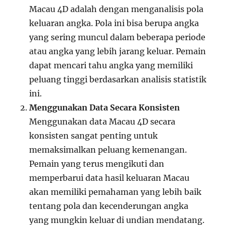
Macau 4D adalah dengan menganalisis pola
keluaran angka. Pola ini bisa berupa angka
yang sering muncul dalam beberapa periode
atau angka yang lebih jarang keluar. Pemain
dapat mencari tahu angka yang memiliki
peluang tinggi berdasarkan analisis statistik
ini.
Menggunakan Data Secara Konsisten
Menggunakan data Macau 4D secara
konsisten sangat penting untuk
memaksimalkan peluang kemenangan.
Pemain yang terus mengikuti dan
memperbarui data hasil keluaran Macau
akan memiliki pemahaman yang lebih baik
tentang pola dan kecenderungan angka
yang mungkin keluar di undian mendatang.