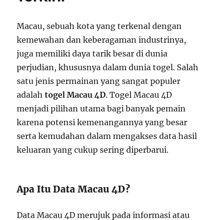
Macau, sebuah kota yang terkenal dengan
kemewahan dan keberagaman industrinya,
juga memiliki daya tarik besar di dunia
perjudian, khususnya dalam dunia togel. Salah
satu jenis permainan yang sangat populer
adalah
togel Macau 4D
. Togel Macau 4D
menjadi pilihan utama bagi banyak pemain
karena potensi kemenangannya yang besar
serta kemudahan dalam mengakses data hasil
keluaran yang cukup sering diperbarui.
Apa Itu Data Macau 4D?
Data Macau 4D merujuk pada informasi atau