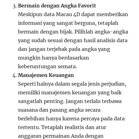
Bermain dengan Angka Favorit
Meskipun data Macau 4D dapat memberikan
informasi yang sangat berguna, tetaplah
bermain dengan bijak. Pilihlah angka-angka
yang sudah sesuai dengan hasil analisis data
dan jangan terjebak pada angka yang
mungkin hanya berdasarkan
keberuntungan semata.
Manajemen Keuangan
Seperti halnya dalam segala jenis perjudian,
memiliki manajemen keuangan yang baik
sangatlah penting. Jangan terlalu terbawa
suasana dan pasang angka secara
berlebihan hanya karena percaya pada data
tertentu. Tetaplah realistis dan atur
anggaran permainan Anda dengan