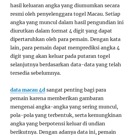
hasil keluaran angka yang diumumkan secara
resmi oleh penyelenggara togel Macau. Setiap
angka yang muncul dalam hasil pengundian ini
diurutkan dalam format 4 digit yang dapat
dipertaruhkan oleh para pemain. Dengan kata
lain, para pemain dapat memprediksi angka 4
digit yang akan keluar pada putaran togel
selanjutnya berdasarkan data-data yang telah
tersedia sebelumnya.
data macau 4d
sangat penting bagi para
pemain karena memberikan gambaran
mengenai angka-angka yang sering muncul,
pola-pola yang terbentuk, serta kemungkinan
angka yang berpotensi keluar di undian
berikutnya. Dengan adanya data ini, pemain