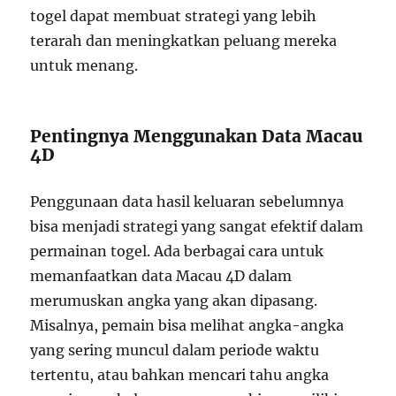
togel dapat membuat strategi yang lebih
terarah dan meningkatkan peluang mereka
untuk menang.
Pentingnya Menggunakan Data Macau
4D
Penggunaan data hasil keluaran sebelumnya
bisa menjadi strategi yang sangat efektif dalam
permainan togel. Ada berbagai cara untuk
memanfaatkan data Macau 4D dalam
merumuskan angka yang akan dipasang.
Misalnya, pemain bisa melihat angka-angka
yang sering muncul dalam periode waktu
tertentu, atau bahkan mencari tahu angka