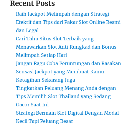
Recent Posts
Raih Jackpot Melimpah dengan Strategi
Efektif dan Tips dari Pakar Slot Online Resmi
dan Legal
Cari Tahu Situs Slot Terbaik yang
Menawarkan Slot Anti Rungkad dan Bonus
Melimpah Setiap Hari
Jangan Ragu Coba Peruntungan dan Rasakan
Sensasi Jackpot yang Membuat Kamu
Ketagihan Sekarang Juga
Tingkatkan Peluang Menang Anda dengan
Tips Memilih Slot Thailand yang Sedang
Gacor Saat Ini
Strategi Bermain Slot Digital Dengan Modal
Kecil Tapi Peluang Besar