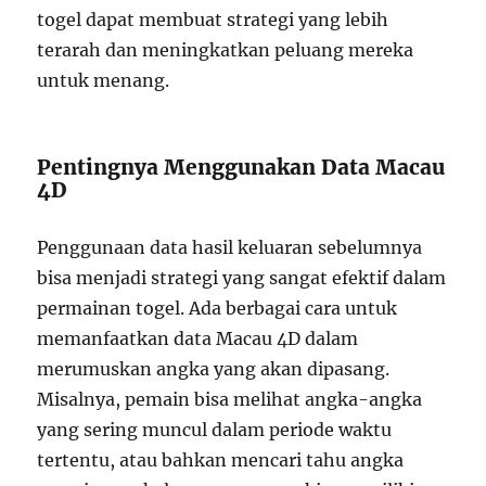
togel dapat membuat strategi yang lebih
terarah dan meningkatkan peluang mereka
untuk menang.
Pentingnya Menggunakan Data Macau
4D
Penggunaan data hasil keluaran sebelumnya
bisa menjadi strategi yang sangat efektif dalam
permainan togel. Ada berbagai cara untuk
memanfaatkan data Macau 4D dalam
merumuskan angka yang akan dipasang.
Misalnya, pemain bisa melihat angka-angka
yang sering muncul dalam periode waktu
tertentu, atau bahkan mencari tahu angka