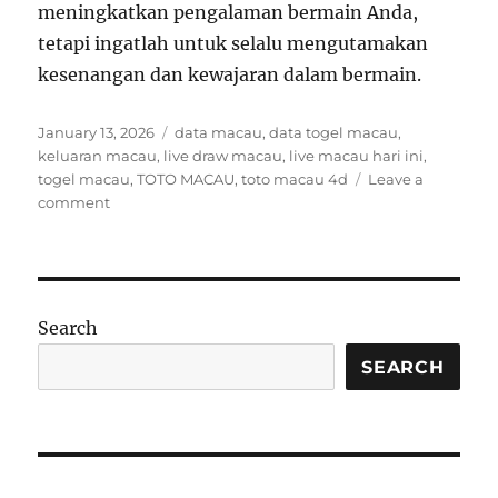
meningkatkan pengalaman bermain Anda,
tetapi ingatlah untuk selalu mengutamakan
kesenangan dan kewajaran dalam bermain.
Posted
Tags
January 13, 2026
data macau
,
data togel macau
,
on
keluaran macau
,
live draw macau
,
live macau hari ini
,
togel macau
,
TOTO MACAU
,
toto macau 4d
Leave a
on
comment
Data
Macau
4D:
Menyelami
Dunia
Search
Togel
Macau
SEARCH
dan
Tips
Menggunakan
Data
Terkini