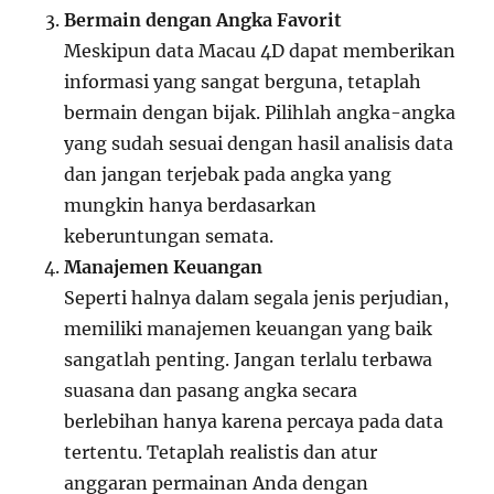
Bermain dengan Angka Favorit
Meskipun data Macau 4D dapat memberikan
informasi yang sangat berguna, tetaplah
bermain dengan bijak. Pilihlah angka-angka
yang sudah sesuai dengan hasil analisis data
dan jangan terjebak pada angka yang
mungkin hanya berdasarkan
keberuntungan semata.
Manajemen Keuangan
Seperti halnya dalam segala jenis perjudian,
memiliki manajemen keuangan yang baik
sangatlah penting. Jangan terlalu terbawa
suasana dan pasang angka secara
berlebihan hanya karena percaya pada data
tertentu. Tetaplah realistis dan atur
anggaran permainan Anda dengan