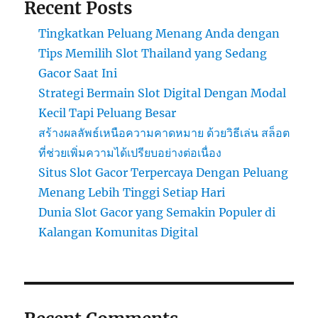
Recent Posts
Tingkatkan Peluang Menang Anda dengan
Tips Memilih Slot Thailand yang Sedang
Gacor Saat Ini
Strategi Bermain Slot Digital Dengan Modal
Kecil Tapi Peluang Besar
สร้างผลลัพธ์เหนือความคาดหมาย ด้วยวิธีเล่น สล็อต
ที่ช่วยเพิ่มความได้เปรียบอย่างต่อเนื่อง
Situs Slot Gacor Terpercaya Dengan Peluang
Menang Lebih Tinggi Setiap Hari
Dunia Slot Gacor yang Semakin Populer di
Kalangan Komunitas Digital