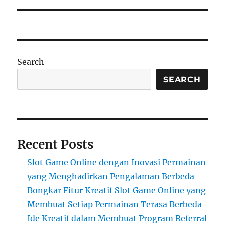
Search
SEARCH
Recent Posts
Slot Game Online dengan Inovasi Permainan
yang Menghadirkan Pengalaman Berbeda
Bongkar Fitur Kreatif Slot Game Online yang
Membuat Setiap Permainan Terasa Berbeda
Ide Kreatif dalam Membuat Program Referral