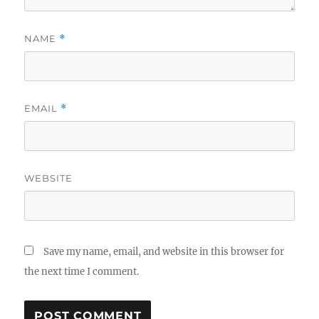
NAME
*
EMAIL
*
WEBSITE
Save my name, email, and website in this browser for
the next time I comment.