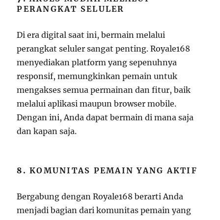
PERANGKAT SELULER
Di era digital saat ini, bermain melalui
perangkat seluler sangat penting. Royale168
menyediakan platform yang sepenuhnya
responsif, memungkinkan pemain untuk
mengakses semua permainan dan fitur, baik
melalui aplikasi maupun browser mobile.
Dengan ini, Anda dapat bermain di mana saja
dan kapan saja.
8.
KOMUNITAS PEMAIN YANG AKTIF
Bergabung dengan Royale168 berarti Anda
menjadi bagian dari komunitas pemain yang