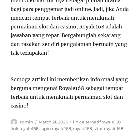
membuktikan dirinya sebagai pilihan utama
bagi para penggemar judi online. Jadi, jika Anda
mencari tempat terbaik untuk menikmati
permainan slot dan casino, Royale168 adalah
jawaban yang tepat. Bergabunglah sekarang
dan rasakan sendiri pengalaman bermain yang
tak terlupakan!
Semoga artikel ini memberikan informasi yang
berguna mengenai Royale168 sebagai tempat
terbaik untuk menikmati permainan slot dan
casino!
Author
Posted
Tags
admin
March 21, 2025
link alternatif royale168
,
on
link royale168
,
login royale168
,
royale168
,
situs royale168