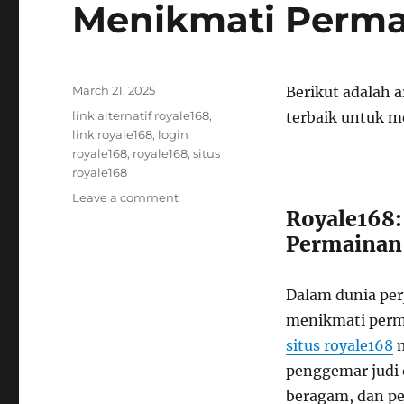
Menikmati Permai
Posted
March 21, 2025
Berikut adalah 
on
Tags
link alternatif royale168
,
terbaik untuk m
link royale168
,
login
royale168
,
royale168
,
situs
royale168
on
Leave a comment
Royale168:
Royale168:
Tempat
Permainan 
Terbaik
untuk
Menikmati
Dalam dunia per
Permainan
menikmati perma
Slot
situs royale168
m
dan
Casino
penggemar judi 
beragam, dan pe