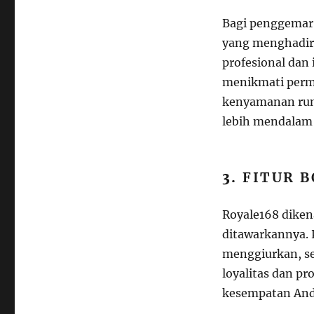
Bagi penggemar 
yang menghadirk
profesional dan
menikmati permai
kenyamanan rum
lebih mendalam 
3.
FITUR 
Royale168 diken
ditawarkannya.
menggiurkan, s
loyalitas dan p
kesempatan And