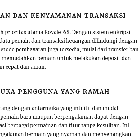
AN DAN KENYAMANAN TRANSAKSI
 prioritas utama Royale168. Dengan sistem enkripsi
data pemain dan transaksi keuangan dilindungi dengan
etode pembayaran juga tersedia, mulai dari transfer ba
t, memudahkan pemain untuk melakukan deposit dan
n cepat dan aman.
UKA PENGGUNA YANG RAMAH
cang dengan antarmuka yang intuitif dan mudah
k pemain baru maupun berpengalaman dapat dengan
i berbagai permainan dan fitur tanpa kesulitan. Ini
ngalaman bermain yang nyaman dan menyenangkan.