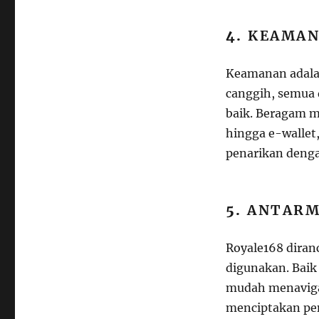
4.
KEAMAN
Keamanan adalah
canggih, semua 
baik. Beragam m
hingga e-walle
penarikan denga
5.
ANTARM
Royale168 diran
digunakan. Bai
mudah menavigas
menciptakan pe