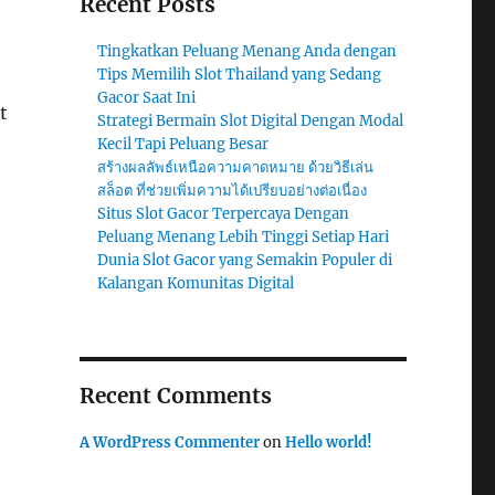
Recent Posts
Tingkatkan Peluang Menang Anda dengan
Tips Memilih Slot Thailand yang Sedang
Gacor Saat Ini
t
Strategi Bermain Slot Digital Dengan Modal
Kecil Tapi Peluang Besar
สร้างผลลัพธ์เหนือความคาดหมาย ด้วยวิธีเล่น
สล็อต ที่ช่วยเพิ่มความได้เปรียบอย่างต่อเนื่อง
Situs Slot Gacor Terpercaya Dengan
Peluang Menang Lebih Tinggi Setiap Hari
Dunia Slot Gacor yang Semakin Populer di
Kalangan Komunitas Digital
Recent Comments
A WordPress Commenter
on
Hello world!