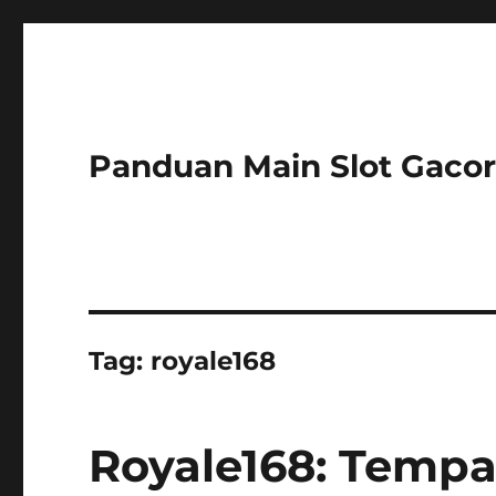
Panduan Main Slot Gacor
Tag:
royale168
Royale168: Tempa