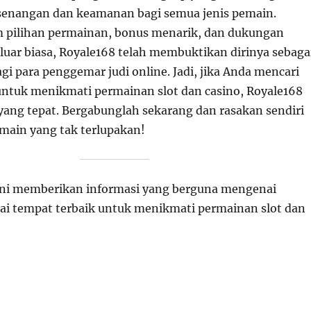
enangan dan keamanan bagi semua jenis pemain.
 pilihan permainan, bonus menarik, dan dukungan
luar biasa, Royale168 telah membuktikan dirinya sebaga
gi para penggemar judi online. Jadi, jika Anda mencari
untuk menikmati permainan slot dan casino, Royale168
yang tepat. Bergabunglah sekarang dan rasakan sendiri
ain yang tak terlupakan!
ini memberikan informasi yang berguna mengenai
ai tempat terbaik untuk menikmati permainan slot dan