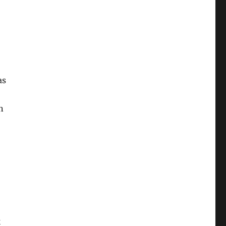
as
n
k