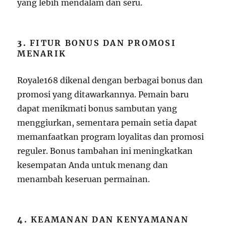
yang lebih mendalam dan seru.
3.
FITUR BONUS DAN PROMOSI
MENARIK
Royale168 dikenal dengan berbagai bonus dan
promosi yang ditawarkannya. Pemain baru
dapat menikmati bonus sambutan yang
menggiurkan, sementara pemain setia dapat
memanfaatkan program loyalitas dan promosi
reguler. Bonus tambahan ini meningkatkan
kesempatan Anda untuk menang dan
menambah keseruan permainan.
4.
KEAMANAN DAN KENYAMANAN