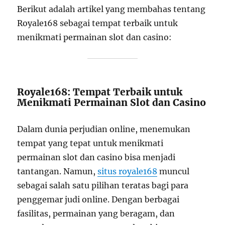
Berikut adalah artikel yang membahas tentang
Royale168 sebagai tempat terbaik untuk
menikmati permainan slot dan casino:
Royale168: Tempat Terbaik untuk
Menikmati Permainan Slot dan Casino
Dalam dunia perjudian online, menemukan
tempat yang tepat untuk menikmati
permainan slot dan casino bisa menjadi
tantangan. Namun,
situs royale168
muncul
sebagai salah satu pilihan teratas bagi para
penggemar judi online. Dengan berbagai
fasilitas, permainan yang beragam, dan