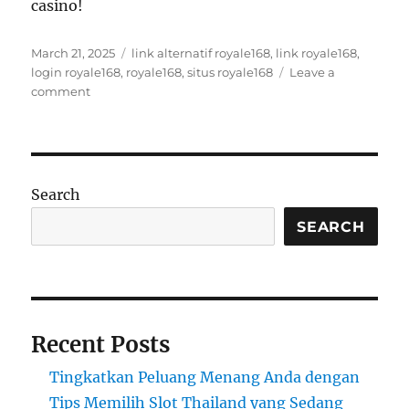
casino!
Posted
Tags
March 21, 2025
link alternatif royale168
,
link royale168
,
on
login royale168
,
royale168
,
situs royale168
Leave a
on
comment
Royale168:
Tempat
Terbaik
untuk
Menikmati
Search
Permainan
Slot
SEARCH
dan
Casino
Recent Posts
Tingkatkan Peluang Menang Anda dengan
Tips Memilih Slot Thailand yang Sedang