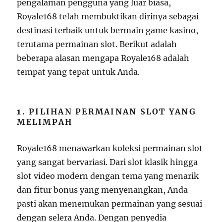
pengalaman pengguna yang luar biasa,
Royale168 telah membuktikan dirinya sebagai
destinasi terbaik untuk bermain game kasino,
terutama permainan slot. Berikut adalah
beberapa alasan mengapa Royale168 adalah
tempat yang tepat untuk Anda.
1.
PILIHAN PERMAINAN SLOT YANG
MELIMPAH
Royale168 menawarkan koleksi permainan slot
yang sangat bervariasi. Dari slot klasik hingga
slot video modern dengan tema yang menarik
dan fitur bonus yang menyenangkan, Anda
pasti akan menemukan permainan yang sesuai
dengan selera Anda. Dengan penyedia