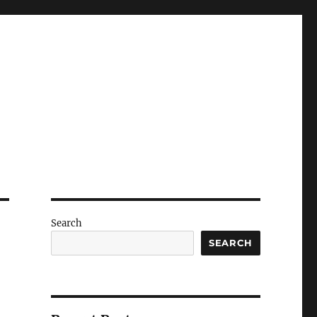
Search
SEARCH