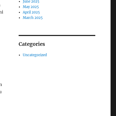
June 2025
m
May 2025
ni
April 2025
March 2025
Categories
Uncategorized
n
u