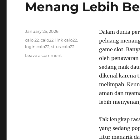
Menang Lebih Be
Posted
January 25, 2026
Dalam dunia pe
on
Tags
calo 22
,
calo22
,
link calo22
,
peluang menang 
login calo22
,
situs calo22
game slot. Banya
on
Leave a comment
oleh penawaran 
Situs
sedang naik daun
Slot
Gacor
dikenal karena 
Resmi,
melimpah. Keun
Peluang
aman dan nyama
Menang
Lebih
lebih menyenan
Besar!
Tak lengkap ras
yang sedang pop
fitur menarik 