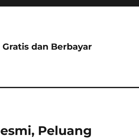
 Gratis dan Berbayar
Resmi, Peluang