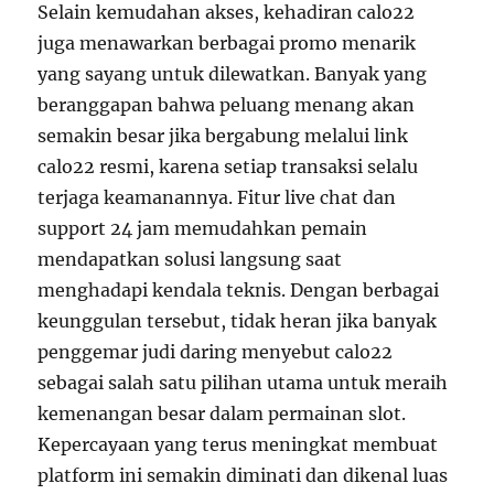
Selain kemudahan akses, kehadiran calo22
juga menawarkan berbagai promo menarik
yang sayang untuk dilewatkan. Banyak yang
beranggapan bahwa peluang menang akan
semakin besar jika bergabung melalui link
calo22 resmi, karena setiap transaksi selalu
terjaga keamanannya. Fitur live chat dan
support 24 jam memudahkan pemain
mendapatkan solusi langsung saat
menghadapi kendala teknis. Dengan berbagai
keunggulan tersebut, tidak heran jika banyak
penggemar judi daring menyebut calo22
sebagai salah satu pilihan utama untuk meraih
kemenangan besar dalam permainan slot.
Kepercayaan yang terus meningkat membuat
platform ini semakin diminati dan dikenal luas