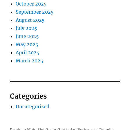
October 2025
September 2025
August 2025
July 2025
June 2025
May 2025
April 2025
March 2025
Categories
Uncategorized
Panduan Main Slot Gacor Gratis dan Berbayar
Proudly