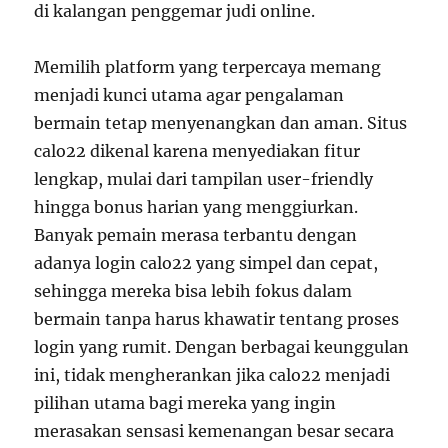
di kalangan penggemar judi online.
Memilih platform yang terpercaya memang
menjadi kunci utama agar pengalaman
bermain tetap menyenangkan dan aman. Situs
calo22 dikenal karena menyediakan fitur
lengkap, mulai dari tampilan user-friendly
hingga bonus harian yang menggiurkan.
Banyak pemain merasa terbantu dengan
adanya login calo22 yang simpel dan cepat,
sehingga mereka bisa lebih fokus dalam
bermain tanpa harus khawatir tentang proses
login yang rumit. Dengan berbagai keunggulan
ini, tidak mengherankan jika calo22 menjadi
pilihan utama bagi mereka yang ingin
merasakan sensasi kemenangan besar secara