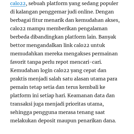
calo22
, sebuah platform yang sedang populer
di kalangan penggemar judi online. Dengan
berbagai fitur menarik dan kemudahan akses,
calo22 mampu memberikan pengalaman
berbeda dibandingkan platform lain. Banyak
bettor mengandalkan link calo22 untuk
memudahkan mereka mengakses permainan
favorit tanpa perlu repot mencari-cari.
Kemudahan login calo22 yang cepat dan
praktis menjadi salah satu alasan utama para
pemain tetap setia dan terus kembali ke
platform ini setiap hari. Keamanan data dan
transaksi juga menjadi prioritas utama,
sehingga pengguna merasa tenang saat
melakukan deposit maupun penarikan dana.