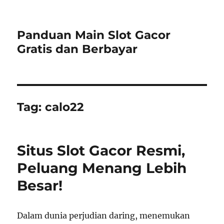
Panduan Main Slot Gacor
Gratis dan Berbayar
Tag:
calo22
Situs Slot Gacor Resmi,
Peluang Menang Lebih
Besar!
Dalam dunia perjudian daring, menemukan