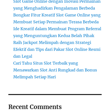
Slot Game Online dengan Inovasi Permainan
yang Menghadirkan Pengalaman Berbeda
Bongkar Fitur Kreatif Slot Game Online yang
Membuat Setiap Permainan Terasa Berbeda
Ide Kreatif dalam Membuat Program Referral
yang Menguntungkan Kedua Belah Pihak
Raih Jackpot Melimpah dengan Strategi
Efektif dan Tips dari Pakar Slot Online Resmi
dan Legal
Cari Tahu Situs Slot Terbaik yang
Menawarkan Slot Anti Rungkad dan Bonus
Melimpah Setiap Hari
Recent Comments