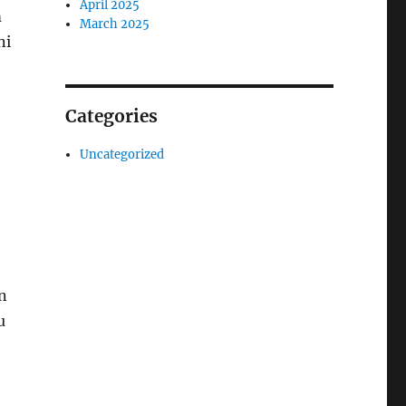
April 2025
m
March 2025
ni
Categories
Uncategorized
n
u