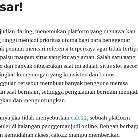
sar!
rjudian daring, menemukan platform yang menawarkan
tinggi menjadi prioritas utama bagi para penggemar
k pemain mencari referensi terpercaya agar tidak tertip
palsu maupun situs yang kurang aman. Salah satu yang
 dan banyak dibicarakan saat ini adalah situs slot gacor
tingkat kemenangan yang konsisten dan bonus
ggulan tersebut membuat banyak pengguna merasa
n saat bermain, sehingga pengalaman bermain menjad
gkan dan menguntungkan.
anya jika tidak menyebutkan
calo22
, sebuah platform
uler di kalangan penggemar judi online. Dengan berbag
dan kemudahan akses, calo22 mampu memberikan