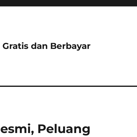
 Gratis dan Berbayar
Resmi, Peluang