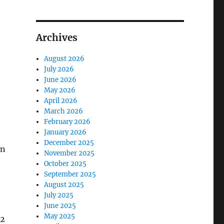
Archives
August 2026
July 2026
June 2026
May 2026
April 2026
March 2026
February 2026
January 2026
December 2025
an
November 2025
October 2025
September 2025
August 2025
July 2025
June 2025
May 2025
22